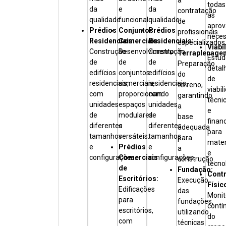
a
todas
da
e
da
contratação
as
qualidade.
funcional.
qualidade.
de
aprov
Prédios
Conjuntos
Prédios
profissionais
neces
Residenciais:
Comerciais:
Residenciais:
especializados
Viabi
Construção
Desenvolvimento
Construção
Terraplenage
Estud
de
de
de
Preparação
detal
edifícios
conjuntos
edifícios
do
de
residenciais,
comerciais,
residenciais,
terreno,
viabil
com
proporcionando
com
garantindo
técni
unidades
espaços
unidades
a
e
de
modulares
de
base
finan
diferentes
e
diferentes
adequada
para
tamanhos
versáteis.
tamanhos
para
mater
e
Prédios
e
a
e
configurações.
Comerciais
configurações.
construção.
tecno
de
Fundação:
Contr
Escritórios:
Execução
Físic
Edificações
das
Moni
para
fundações,
contí
escritórios,
utilizando
do
com
técnicas