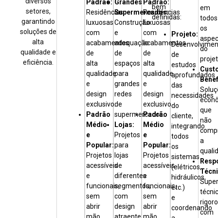
diversos
Padrão:
Grandes
Padrão:
bem
em
setores,
Residências
Supermercados:
Residências
definidas:
todos
garantindo
luxuosas
Construção
luxuosas
os
soluções de
com
e
com
Projeto:
aspec
alta
acabamentos
adequação
acabamentos
Desenvolvimen
do
qualidade e
de
de
de
de
projet
eficiência.
alta
espaços
alta
estudos
Cust
qualidade
para
qualidade
aprofundados
Benef
e
grandes
e
das
Soluç
design
redes
design
necessidades
econ
exclusivo.
de
exclusivo.
do
que
Padrão
supermercados.
Padrão
cliente,
não
Médio
Lojas:
Médio
integrando
comp
e
Projetos
e
todos
a
Popular:
para
Popular:
os
quali
Projetos
lojas
Projetos
sistemas
Resp
acessíveis
de
acessíveis
(elétricos,
Técni
e
diferentes
e
hidráulicos,
Super
funcionais,
segmentos,
funcionais,
etc.)
técni
sem
com
sem
e
rigoro
abrir
design
abrir
coordenando
com
mão
atraente
mão