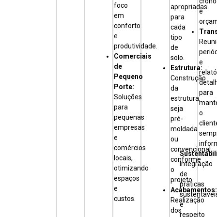
cron
foco
apropriadas
e
em
para
orçam
conforto
cada
Trans
e
tipo
Reuni
produtividade.
de
perió
Comerciais
solo.
e
de
Estrutura:
relató
Pequeno
Construção
detal
Porte:
da
para
Soluções
estrutura,
mant
para
seja
o
pequenas
pré-
client
empresas
moldada
semp
e
ou
infor
comércios
convencional,
Sustentabil
locais,
conforme
Integração
otimizando
o
de
espaços
projeto.
práticas
e
Acabamentos
sustentávei
custos.
Realização
e
dos
respeito