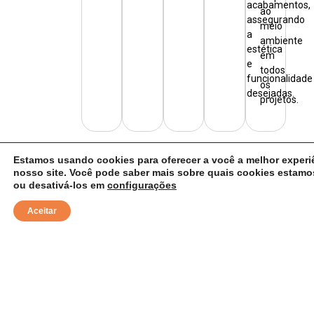
acabamentos,
ao
assegurando
meio
a
ambiente
estética
em
e
todos
funcionalidade
os
desejadas.
projetos.
Estamos usando cookies para oferecer a você a melhor experi
nosso site. Você pode saber mais sobre quais cookies estam
Links Rápidos
ou desativá-los em
configurações
Empresa
Nosso Processo
Aceitar
Diferenciais
Portfólio
Endereço
Av. dos Imigrantes 636 – Portal Vinhedo – SP