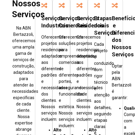
Nossos
Serviços
Serviços
Serviços
Serviços
Etapas
Benefíci
Industriais
Comerciais
Residenciais
dos
e
Na ABN
Serviços
Diferenci
Bertazzoli,
Oferecemos
Oferecemos
Oferecemos
dos
oferecemos
projetos
soluções
projetos
Cada
Nossos
uma ampla
residenciais
para
residenciais
projeto
Serviços
gama de
adaptados
empreendimentos
adaptados
é
serviços de
aos
comerciais
aos
conduzido
construção,
Optar
diferentes
de
diferentes
com
adaptados
pela
padrões
diferentes
padrões
rigor
para
ABN
e
portes,
e
técnico
atender às
Bertazzoli
necessidades
assegurando
necessidades
e
necessidades
é
dos
funcionalidade
dos
atenção
específicas
garantir:
clientes.
e
clientes.
aos
de cada
Nossos
estética.
Nossos
detalhes,
Quali
cliente.
serviços
Nossos
serviços
seguindo
Comp
Nossa
incluem:
serviços
incluem:
etapas
com
expertise
incluem:
claras
a
abrange
Alto
Alto
e
excel